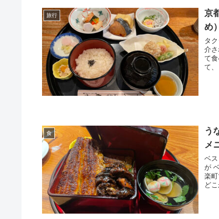
京
旅行
め
タク
介さ
て食
て、
う
食
メ
ベス
が 
楽町
どこ