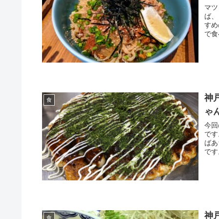
マツ
ば、
すめ
で食
神
食
ゃ
今回
です
ばあ
です
神
食