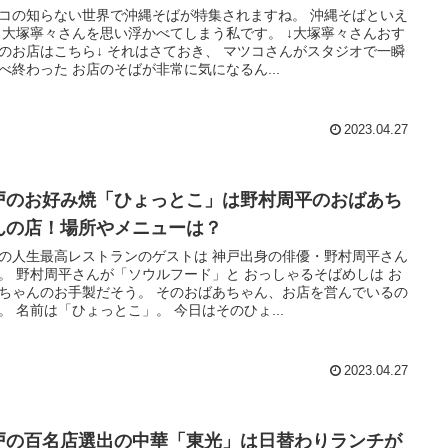
コの知らない世界で沖縄そばが特集されますね。 沖縄そばといえ
 大塚寧々さんを思い浮かべてしまう私です。 ↓大塚寧々さんおす
のお店はこちら↓ それはさておき、 マツコさんがスタジオで一瞬
べ終わった お店のそばが非常に気になるん...
2023.04.27
戸のお好み焼「ひょっとこ」は野村周平のおばあち
んの店！場所やメニューは？
の人生最高レストランのゲストは 神戸出身の俳優・野村周平さん
。 野村周平さんが「ソウルフード」と おっしゃるそばめしは お
ちゃんのお手製だそう。 そのおばあちゃん、お店を営んでいるの
。 名前は「ひょっとこ」。 今日はそのひょ...
2023.04.27
戸の百名店選出の中華「東光」は日替わりランチが