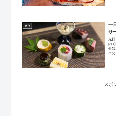
一
旅行
サ
先日
内で
せ普
その
スポ