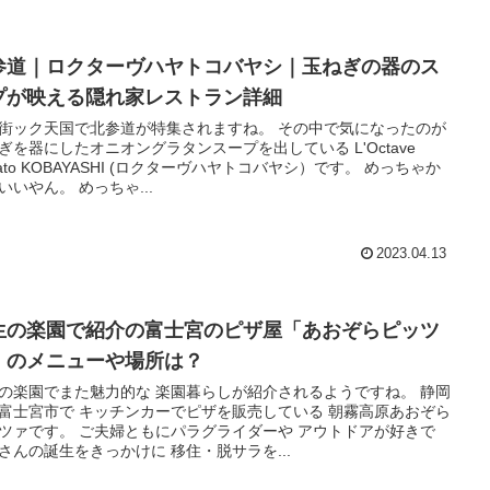
参道｜ロクターヴハヤトコバヤシ｜玉ねぎの器のス
プが映える隠れ家レストラン詳細
街ック天国で北参道が特集されますね。 その中で気になったのが
ぎを器にしたオニオングラタンスープを出している L'Octave
yato KOBAYASHI (ロクターヴハヤトコバヤシ）です。 めっちゃか
いいやん。 めっちゃ...
2023.04.13
生の楽園で紹介の富士宮のピザ屋「あおぞらピッツ
」のメニューや場所は？
の楽園でまた魅力的な 楽園暮らしが紹介されるようですね。 静岡
富士宮市で キッチンカーでピザを販売している 朝霧高原あおぞら
ツァです。 ご夫婦ともにパラグライダーや アウトドアが好きで
さんの誕生をきっかけに 移住・脱サラを...