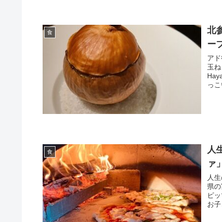
北
食
ー
アド
玉ね
Ha
っこ
人
食
ァ
人生
県の
ピッ
お子