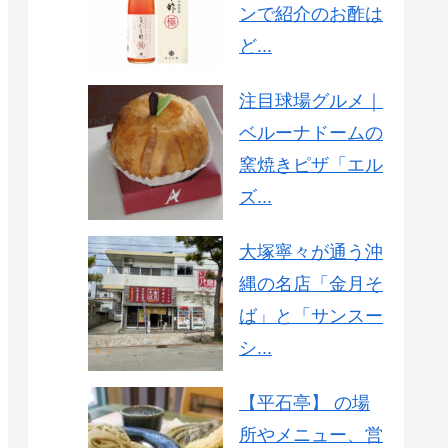
ンで紹介のお酢は
ど...
注目球場グルメ｜
ベルーナドームの
窯焼きピザ「エル
ズ...
大塚寧々が通う沖
縄の名店「金月そ
ば」と「サンスー
シ...
【平石亭】 の場
所やメニュー、営