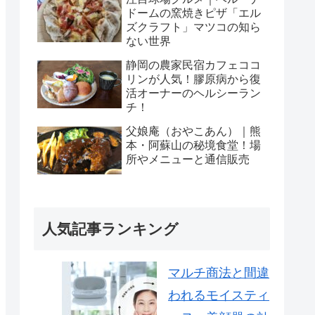
ドームの窯焼きピザ「エル
ズクラフト」マツコの知ら
ない世界
静岡の農家民宿カフェココ
リンが人気！膠原病から復
活オーナーのヘルシーラン
チ！
父娘庵（おやこあん）｜熊
本・阿蘇山の秘境食堂！場
所やメニューと通信販売
人気記事ランキング
マルチ商法と間違
われるモイスティ