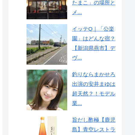
たまこ」の場所と
メ...
イッテQ｜「公楽
園」はどんな宿？
【新潟県燕市】デ
ヴ...
釣りならまかせろ
出演の安井まゆは
超天然？！モデル
業...
旨だし酢極【鹿児
島】青空レストラ