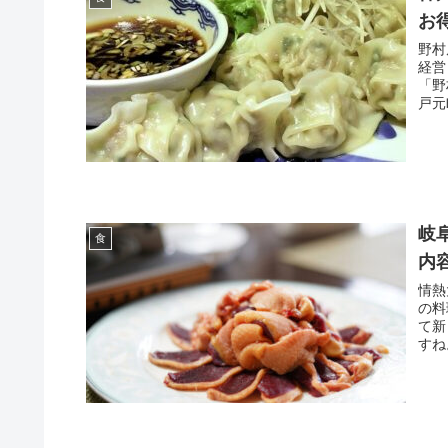
お
野村
経営
「野
戸元
岐
食
内
情熱
の料
て新
すね