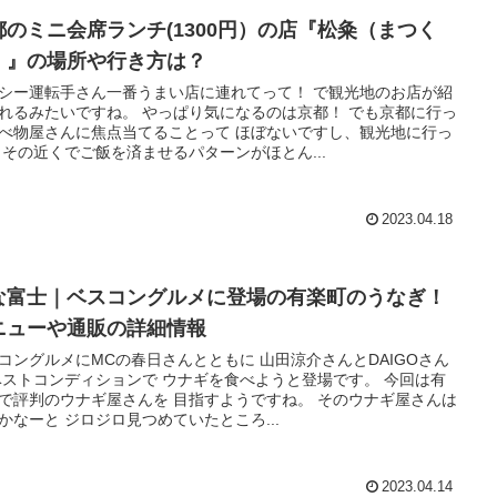
都のミニ会席ランチ(1300円）の店『松粂（まつく
）』の場所や行き方は？
シー運転手さん一番うまい店に連れてって！ で観光地のお店が紹
れるみたいですね。 やっぱり気になるのは京都！ でも京都に行っ
べ物屋さんに焦点当てることって ほぼないですし、観光地に行っ
 その近くでご飯を済ませるパターンがほとん...
2023.04.18
な富士｜ベスコングルメに登場の有楽町のうなぎ！
ニューや通販の詳細情報
コングルメにMCの春日さんとともに 山田涼介さんとDAIGOさん
ベストコンディションで ウナギを食べようと登場です。 今回は有
で評判のウナギ屋さんを 目指すようですね。 そのウナギ屋さんは
かなーと ジロジロ見つめていたところ...
2023.04.14