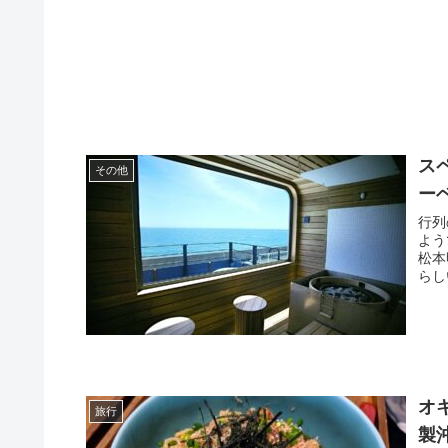
ス
その他
ー
行列
よう
松本
らし
オ
旅行
製