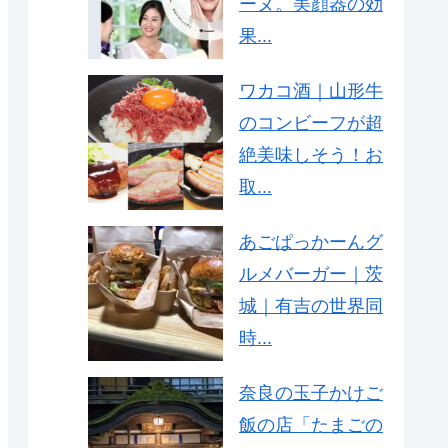
ーヌ。美顔器の効
果...
ワカコ酒｜山形牛
のコンビーフが超
絶美味しそう！お
取...
あごぱっかーんグ
ルメバーガー｜茨
城｜有吉の世界同
時...
奈良の玉子かけご
飯の店「たまごの