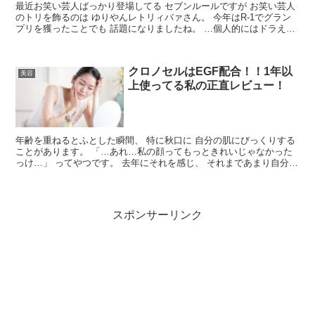
最近お笑い芸人ばっかり登場してる セブンルールですが お笑い芸人
のトリを飾るのは ゆりやんレトリィバァさん。 今年はR-1でグラン
プリを獲ったことでも 話題になりましたね。 …個人的にはドラえも
んネタとかの方が好みですけども。 でもでも...
クロノセルはEGF配合！！1年以
美容
上使ってる私の正直レビュー！
年齢を重ねるとふとした瞬間、 特に秋口に 自分の肌にびっくりする
ことがあります。 「…あれ…私の顔ってもっときれいじゃなかった
っけ…」 ってやつです。 去年にそれを感じ、 それまであまり自分に
手をかけてこなかったので 気になった美容液の定期...
スポンサーリンク