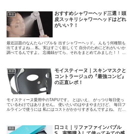
おすすめシャワーヘッド三選！頭
美容
皮スッキリシャワーヘッドはどれ
がいい？！
最近話題のなんたらバブルを 出すシャワーヘッド。 んもう何種類も
出てますよね… 私、実はすごく欲しくて 自分のためにどれがいいか
調べてるんですよ。 忘備録がてら、それをまとめてみました！！ シ
ャワーヘッドお勧め３選！！ このなかのどれかを私...
モイスティーヌ｜スキンマスクと
美容
コントラージュの『最強コンビ』
の正直レポ！
モイスティーヌ愛用中のTAPUです。 とはいえ、 がっつり毎日使っ
ているわけではありません。 使いたいのはやまやまだけど、 毎日フ
ルラインで使うには 私にはコストがかかりすぎるんですよね。 だか
ら美顔器を使う時だけ モイスティーヌ化粧品を使...
口コミ｜リファファインバブル
美容
S 実際購入して使ってみての感