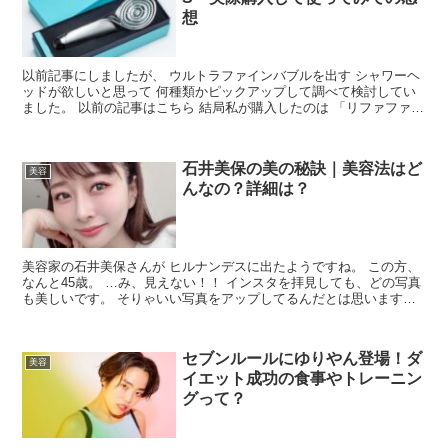
想
以前記事にしましたが、 ウルトラファインバブルを出す シャワーヘ
ッドが欲しいと思って 何種類かピックアップして調べて検討してい
ました。 以前の記事はこちら 結局私が購入したのは 「リファファイ
ンバブルS」です。 中間のお値段で、 マイクロバ...
石井美保の美の秘訣｜美容法はど
美容
んなの？詳細は？
美容家の石井美保さんが ヒルナンデスに出たようですね。 この方、
なんと45歳。 …み、見えない！！ インスタを拝見しても、どの写真
も美しいです。 そりゃいい写真をアップしてるんだとは思いますけ
ど、 美しくないと美しく映ることもないですからね...
セブンルールにゆりやん登場！ダ
美容
イエット成功の食事やトレーニン
グって？