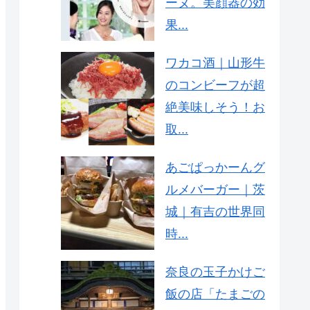
ーヌ。美顔器の効
果...
ワカコ酒｜山形牛
のコンビーフが超
絶美味しそう！お
取...
あごぱっかーんグ
ルメバーガー｜茨
城｜有吉の世界同
時...
奈良の玉子かけご
飯の店「たまごの