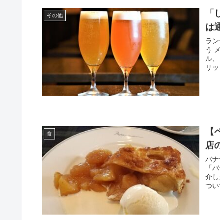
「
その他
は
ラン
う 
ル、
リッ
【
食
店
バナ
「バ
介し
つい