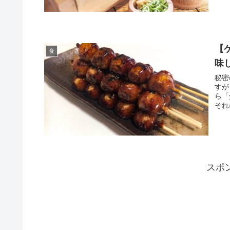
【
食
味
秘密
すが
ら「
それ
スポ