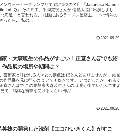
メンウォーカーグランプリで 総合1位の名店 「Japanese Ramen
odle Lab Q」 その店主、平岡寛視さんが 情熱大陸に出演しまし
 北海道一と言われる、 札幌にあるラーメン屋店主、 その情熱の
さったら… 私の...
2021.09.29
刻家・大森暁生の作品がすごい！正直さんぽでも紹
！作品展の場所や期間は？
、芸術家と呼ばれる人々との接点は ほとんどありませんが、 絵画
の作品展を見に行くのは とても好きです。 いつだったか、有吉く
正直さんぽで この彫刻家大森暁生さんの 工房が出ていたんですよ
 見て、結構な衝撃を受けるくらい 作品...
2021.09.28
黒英雄の開発した洗剤【エコひいきくん】がすご