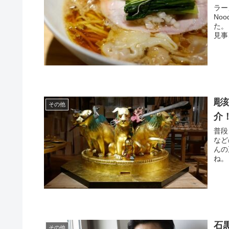
ラー
No
た。
見事
彫
その他
介
普段
など
んの
ね。
石
その他