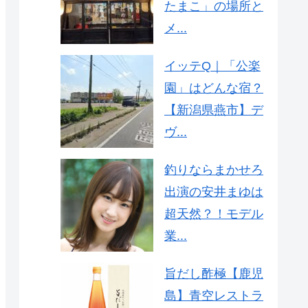
たまこ」の場所と
メ...
イッテQ｜「公楽
園」はどんな宿？
【新潟県燕市】デ
ヴ...
釣りならまかせろ
出演の安井まゆは
超天然？！モデル
業...
旨だし酢極【鹿児
島】青空レストラ