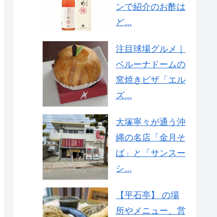
ンで紹介のお酢は
ど...
注目球場グルメ｜
ベルーナドームの
窯焼きピザ「エル
ズ...
大塚寧々が通う沖
縄の名店「金月そ
ば」と「サンスー
シ...
【平石亭】 の場
所やメニュー、営