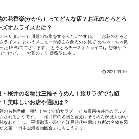
越の花香楽(かから）ってどんな店？お花のとろとろ
ーズオムライスとは？
ぶらサタデーで 川越の特集をするみたいですね。 「お花のとろと
ムライス」 というメニューが紙面を飾るのを見て めちゃくちゃ気
ったTAPUでございます。 とろとろチーズオムライスは 想像がつ
ですけど、 「お花の」？ 薔薇型に生...
2021.09.10
良・桜井の名物は三輪そうめん！旅サラダでも紹
？！美味しいお店や通販は？
朝の名物番組「朝だ！生です旅サラダ」で 奈良県桜井市のグルメ
介されるようです。 …桜井市の名物と言えばそうめんが 思い浮か
純なわたくし。 平瀬徹斎が書いた江戸時代中期の 各所の名物を図
た文書 「日本山海名物図会」にもこうあり...