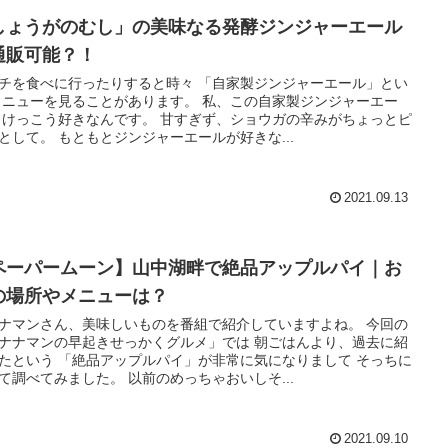
しょうがのむし」の美味なる発酵ジンジャーエール
通販可能？！
チを食べに行ったりすると時々 「自家製ジンジャーエール」とい
メニューを見ることがあります。 私、この自家製ジンジャーエー
 けっこう好きなんです。 甘すぎず、ショウガの辛みがちょっとピ
として。 もともとジンジャーエールが好きな...
2021.09.13
ペーパームーン】山中湖畔で絶品アップルパイ｜お
の場所やメニューは？
ナマンさん、美味しいものを番組で紹介していますよね。 今回の
ナナマンの早起きせっかくグルメ」では 朝ごはんより、過去に紹
たという 「絶品アップルパイ」が非常に気になりまして そっちに
て調べてみました。 以前のめっちゃおいしそ...
2021.09.10