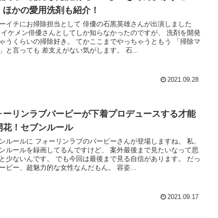
！ほかの愛用洗剤も紹介！
ーイチにお掃除担当として 俳優の石黒英雄さんが出演しました
 イケメン俳優さんとしてしか知らなかったのですが、 洗剤を開発
ゃうくらいの掃除好き。 てかここまでやっちゃうともう 「掃除マ
」と言っても 差支えがない気がします。 石...
2021.09.28
ォーリンラブバービーが下着プロデュースする才能
開花！セブンルール
ンルールに フォーリンラブのバービーさんが登場しますね。 私、
ンルールを録画してるんですけど、 案外最後まで見たいなって思
と少ないんです。 でも今回は最後まで見る自信があります。 だっ
ービー、超魅力的な女性なんだもん。 容姿...
2021.09.17