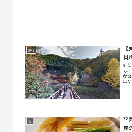
【
旅行
日
紅葉
もの
都会
出か
平
食
屋