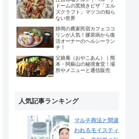
ドームの窯焼きピザ「エル
ズクラフト」マツコの知ら
ない世界
静岡の農家民宿カフェココ
リンが人気！膠原病から復
活オーナーのヘルシーラン
チ！
父娘庵（おやこあん）｜熊
本・阿蘇山の秘境食堂！場
所やメニューと通信販売
人気記事ランキング
マルチ商法と間違
われるモイスティ