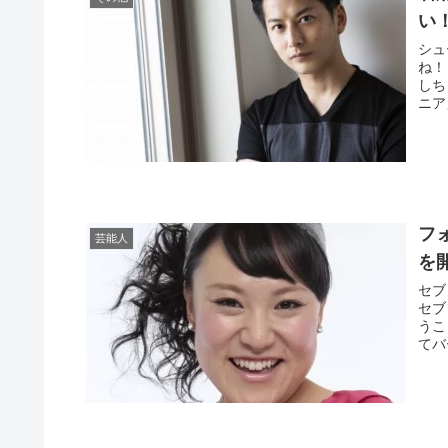
い
シュ
ね！
しち
ニア
フ
芸能人
を
セブ
セブ
うこ
てバ