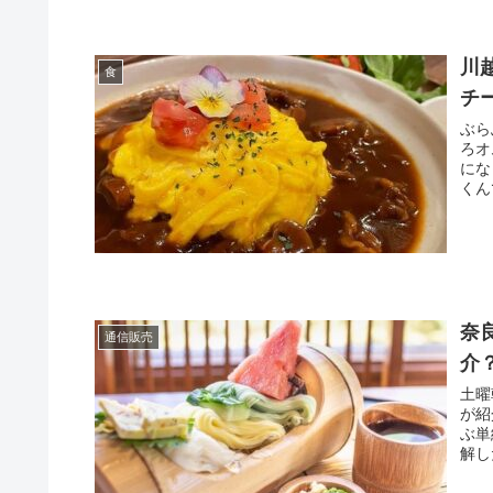
川
食
チ
ぶら
ろオ
にな
くん
奈
通信販売
介
土曜
が紹
ぶ単
解し