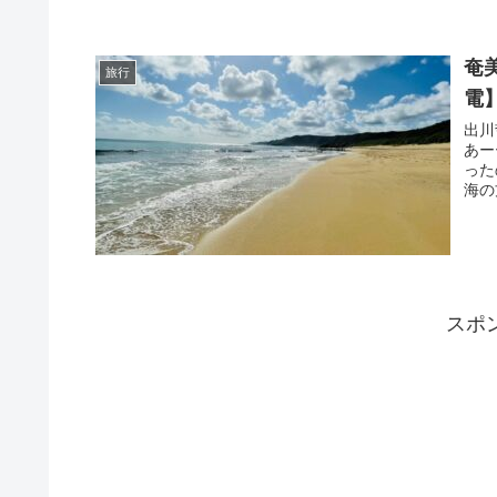
奄
旅行
電
出川
あー
った
海の
スポ