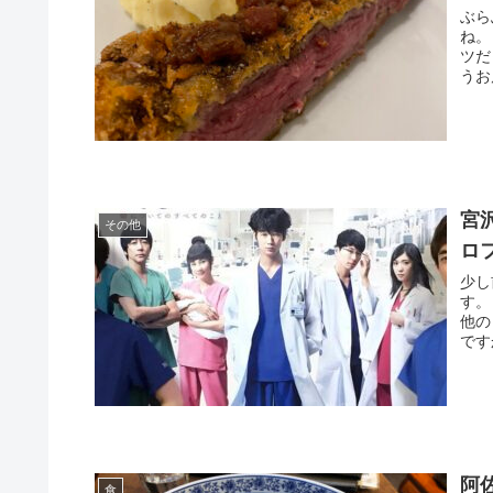
ぶら
ね。
ツだ
うお
宮
その他
ロ
少し
す。
他の
です
阿
食