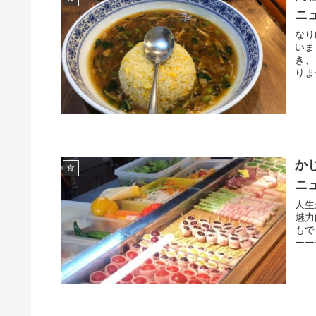
ニ
なり
いま
き、
りま
か
食
ニ
人生
魅力
もで
ーー