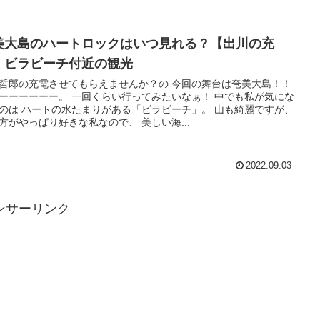
美大島のハートロックはいつ見れる？【出川の充
】ビラビーチ付近の観光
哲郎の充電させてもらえませんか？の 今回の舞台は奄美大島！！
ーーーーーー。 一回くらい行ってみたいなぁ！ 中でも私が気にな
のは ハートの水たまりがある「ビラビーチ」。 山も綺麗ですが、
方がやっぱり好きな私なので、 美しい海...
2022.09.03
ンサーリンク