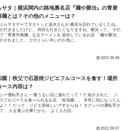
らサタ｜横浜関内の路地裏名店『麺や勝治』の青唐
痛麺とは？その他のメニューは？
ぶらサタデーでタカトシと温水さんが 横浜を訪れていましたね。
か行きましたけど、 何回も行きたくなりますね、横浜って。 その
で「青唐辛痛麺」なるラーメンを 提供しているお店 「麺や勝治」
介されました。 どのくらい辛いのか気に...
2022.09.08
加園｜秩父で石器焼ジビエフルコースを食す！場所
コース内容は？
シー運転手さん 一番うまい店に連れてって！で 紹介された、 ジ
のフルコースを食べられるお店 「鈴加園」。 非常に気になったん
よ！！ だって、ジビエ美味しいですからね！ タクシーの運転手さ
て、 人を運ぶ仕事だから、 よく人が訪...
2022.09.07