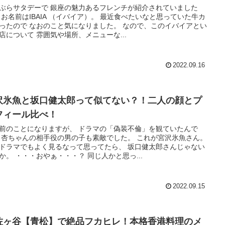
ぶらサタデーで 銀座の魅力あるフレンチが紹介されていました
 お名前はIBAIA （イバイア）。 最近食べたいなと思っていた牛カ
ったので なおのこと気になりました。 なので、このイバイアとい
店について 雰囲気や場所、メニューな...
2022.09.16
沢氷魚と坂口健太郎って似てない？！二人の顔とプ
フィール比べ！
前のことになりますが、 ドラマの「偽装不倫」を観ていたんで
 杏ちゃんの相手役の男の子も素敵でした。 これが宮沢氷魚さん。
ドラマでもよく見るなって思ってたら、 坂口健太郎さんじゃない
か。 ・・・おやぁ・・・？ 同じ人かと思っ...
2022.09.15
佐ヶ谷【青松】で絶品フカヒレ！本格香港料理のメ