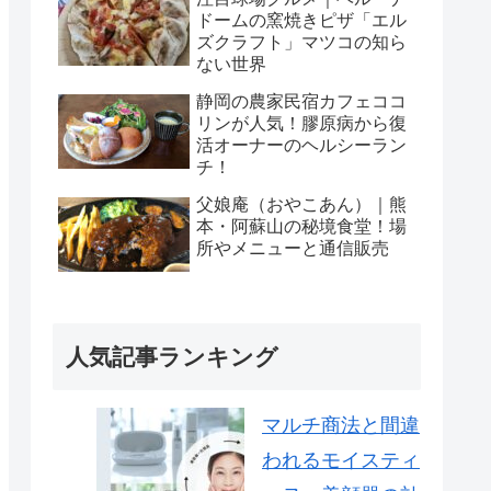
ドームの窯焼きピザ「エル
ズクラフト」マツコの知ら
ない世界
静岡の農家民宿カフェココ
リンが人気！膠原病から復
活オーナーのヘルシーラン
チ！
父娘庵（おやこあん）｜熊
本・阿蘇山の秘境食堂！場
所やメニューと通信販売
人気記事ランキング
マルチ商法と間違
われるモイスティ