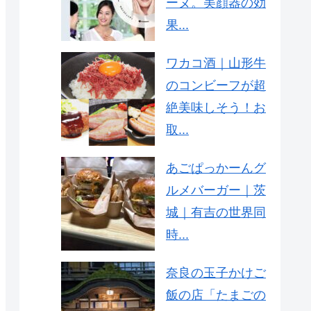
ーヌ。美顔器の効
果...
ワカコ酒｜山形牛
のコンビーフが超
絶美味しそう！お
取...
あごぱっかーんグ
ルメバーガー｜茨
城｜有吉の世界同
時...
奈良の玉子かけご
飯の店「たまごの