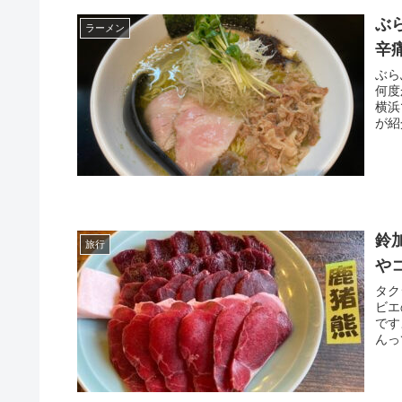
ぶ
ラーメン
辛
ぶら
何度
横浜
が紹
鈴
旅行
や
タク
ビエ
です
んっ