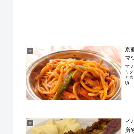
京
食
マ
マツ
リタ
と言
頃。
イ
食
所