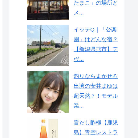
たまこ」の場所と
メ...
イッテQ｜「公楽
園」はどんな宿？
【新潟県燕市】デ
ヴ...
釣りならまかせろ
出演の安井まゆは
超天然？！モデル
業...
旨だし酢極【鹿児
島】青空レストラ