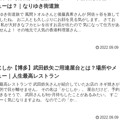
ューは？｜なりゆき街道旅
ゆき街道旅で 風間トオルさんと後藤真希さんが 阿佐ヶ谷を旅して
したね。 お二人とも久しぶりにお顔を見る気がします。 さてお
 私が大好きなフカヒレを出すお店が出たので 気になって仕方があ
せんよ！ その地元で人気の香港料理屋さん...
2022.09.09
じしか【博多】武田鉄矢ご用達屋台とは？場所やメ
ュー｜人生最高レストラン
最高レストランで 武田鉄矢さんが紹介していたお店の ネギ焼きが
的で目が離せません。 その名は「かじしか」。 屋台だけど、予約
きるそうで、 武田さんも9か月待ちしたことがあるみたい。 すご
ーく気になりますよね。 なのでこの「か...
2022.09.09