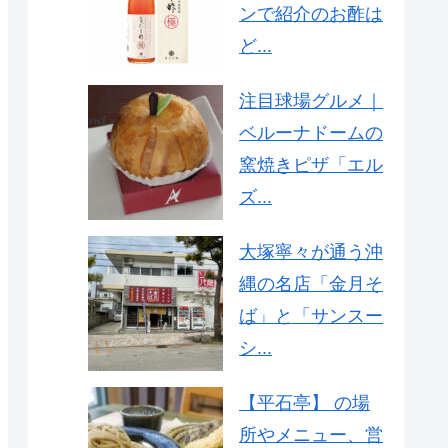
ンで紹介のお酢は
ど...
注目球場グルメ｜
ベルーナドームの
窯焼きピザ「エル
ズ...
大塚寧々が通う沖
縄の名店「金月そ
ば」と「サンスー
シ...
【平石亭】 の場
所やメニュー、営