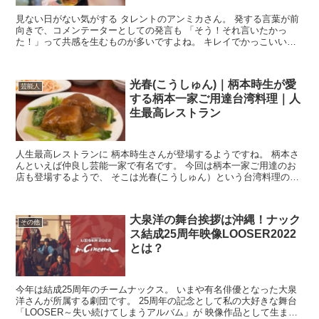
見ない日がない気がする タレントのアンミカさん。 発する言葉が前
向きで、コメンテーターとしての発言も 「そう！それ言いたかっ
た！」って共感を生むものが多いですよね。 キレイでかっこいい女
性だなと思います。 ところで今までアンミカさんが いろ...
光春(こうしゅん)｜柄本時生が愛
芸能人
する柄本一家ご用達台湾料理｜人
生最高レストラン
人生最高レストランに 柄本時生さんが登場するようですね。 柄本さ
んといえば仲良し芸能一家で有名です。 今回は柄本一家ご用達のお
店も登場するようで、 そこは光春(こうしゅん）という台湾料理のお
店。 非常に気になったので 光春について場所や雰囲...
大泉洋の舞台挨拶は沖縄！ナック
その他
ス結成25周年映像LOOSER2022
とは？
今年は結成25周年のチームナックス。 いまや有名俳優となった大泉
洋さんが所属する劇団です。 25周年の記念として私の大好きな舞台
「LOOSER～失い続けてしまうアルバム」が 映像作品として生まれ