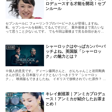
ロデュースする才能を開花！セブ
ンルール
セブンルールに フォーリンラブのバービーさんが登場しますね。
私、セブンルールを録画してるんですけど、 案外最後まで見たいな
って思うこと少ないんです。 でも今回は最後まで見る自信がありま
す。 だってバービー、超魅力的な女性なんだもん。 容姿...
シャーロックはやっぱカンバーバ
その他
ッチよね。英国版「シャーロッ
ク」の魅力とは？
※個人的意見です。 ディーン藤岡さんと、 がんちゃんこと岩田剛典
さんが演じる 日本版リメイクともいうべきドラマ「シャーロッ
ク」。 映画版もできましたね。 イギリスで放映されていた原作？ 元
バージョン「SHERLOCK」のリメイクみたいなもの...
キレイ創巡茶｜アンミカプロデュ
美容
ース！アンミカが紹介したお茶ま
とめ！