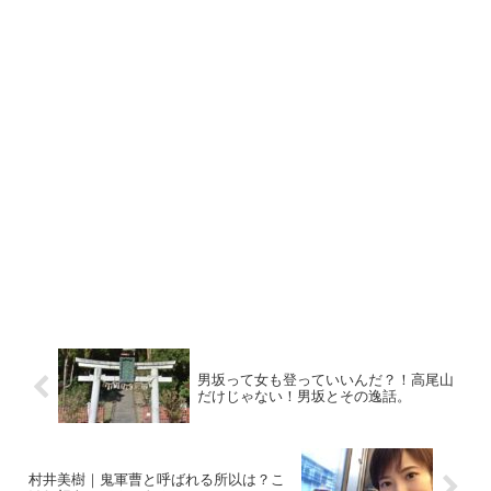
男坂って女も登っていいんだ？！高尾山
だけじゃない！男坂とその逸話。
村井美樹｜鬼軍曹と呼ばれる所以は？こ