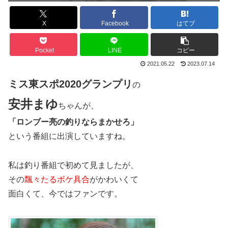
X
Facebook
はてブ
Pocket
LINE
コピー
2021.05.22
2023.07.14
ミス東スポ2020グランプリ
の
安井まゆ
ちゃんが、
「ロンブー亮の釣りならまかせろ」
という番組に出演していますね。
私は釣り番組で初めて見ましたが、
その
飄々たるボケ具合
がかわいくて
面白くて、今ではファンです。