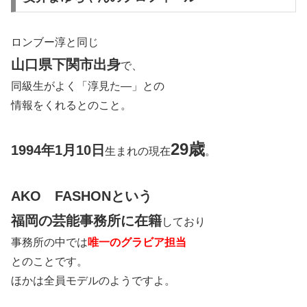
ロンブー淳と同じ
山口県下関市出身
で、
同級生がよく「淳見た―」との
情報をくれるとのこと。
29歳
1994年1月10日
生まれの現在
。
AKO FASHONという
福岡の芸能事務所に在籍
しており
事務所の中では
唯一のグラビア担当
とのことです。
ほかは全員モデルのようですよ。