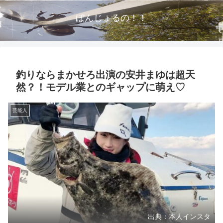
ぼんじょるの！！
釣りならまかせろ出演の安井まゆは超天
然？！モデル業とのギャップに萌え♡
芸能人
出典：本人インスタ