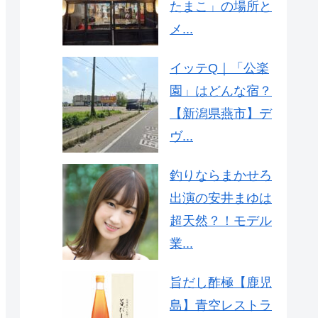
たまこ」の場所と
メ...
イッテQ｜「公楽
園」はどんな宿？
【新潟県燕市】デ
ヴ...
釣りならまかせろ
出演の安井まゆは
超天然？！モデル
業...
旨だし酢極【鹿児
島】青空レストラ