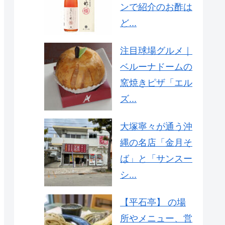
ンで紹介のお酢は
ど...
注目球場グルメ｜
ベルーナドームの
窯焼きピザ「エル
ズ...
大塚寧々が通う沖
縄の名店「金月そ
ば」と「サンスー
シ...
【平石亭】 の場
所やメニュー、営