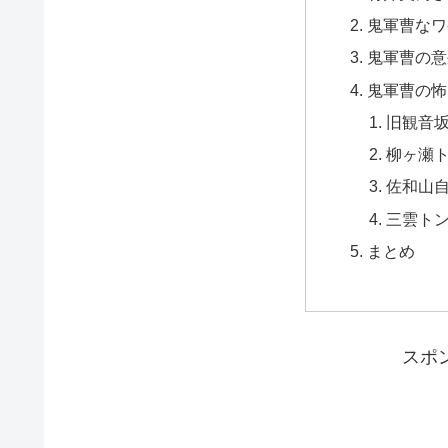
鬼軍曹なワ
鬼軍曹の意
鬼軍曹の怖
旧観音
柳ヶ瀬
佐和山
三雲ト
まとめ
スポ