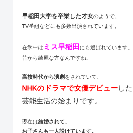
早稲田大学を卒業した才女
のようで、
TV番組などにも多数出演されています。
ミス早稲田
在学中は
にも選ばれています。
昔から綺麗な方なんですね。
高校時代から演劇
をされていて、
NHKのドラマで女優デビュー
した
芸能生活の始まりです。
現在は
結婚されて、
お子さんも一人設けています。