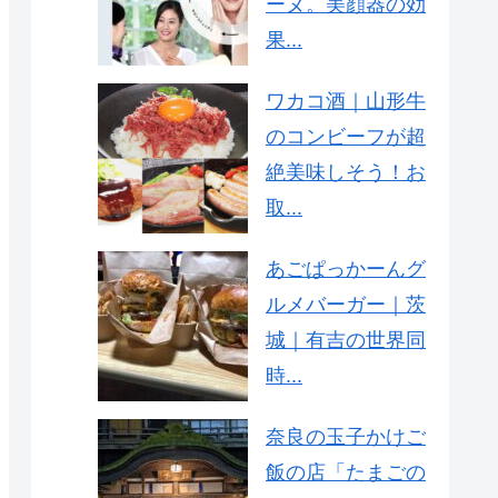
ーヌ。美顔器の効
果...
ワカコ酒｜山形牛
のコンビーフが超
絶美味しそう！お
取...
あごぱっかーんグ
ルメバーガー｜茨
城｜有吉の世界同
時...
奈良の玉子かけご
飯の店「たまごの