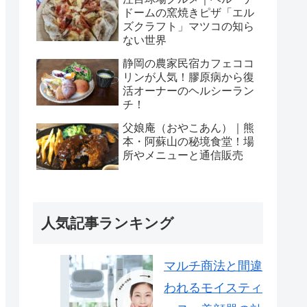
ドームの窯焼きピザ「エル
ズクラフト」マツコの知ら
ない世界
静岡の農家民宿カフェココ
リンが人気！膠原病から復
活オーナーのヘルシーラン
チ！
父娘庵（おやこあん）｜熊
本・阿蘇山の秘境食堂！場
所やメニューと通信販売
人気記事ランキング
マルチ商法と間違
われるモイスティ