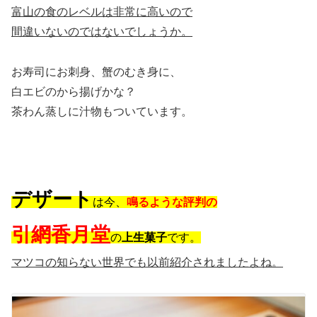
富山の食のレベルは非常に高いので
間違いないのではないでしょうか。
お寿司にお刺身、蟹のむき身に、
白エビのから揚げかな？
茶わん蒸しに汁物もついています。
デザート
は今、
鳴るような評判の
引網香月堂
の
上生菓子
です。
マツコの知らない世界でも以前紹介されましたよね。