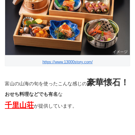
https://www.13000story.com/
豪華懐石！
富山の山海の旬を使ったこんな感じの
おせち料理などでも有名
な
千里山荘
が提供しています。