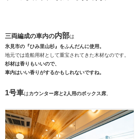
内部
三両編成の車内の
は
氷見市の『ひみ里山杉』をふんだんに使用。
地元では造船用材として重宝されてきた木材なのです。
杉材は香りもいいので、
車内はいい香りがするかもしれないですね。
1号車
は
カウンター席と2人用のボックス席
。