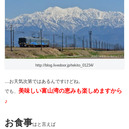
http://blog.livedoor.jp/tekito_01234/
…お天気次第ではあるんですけどね。
美味しい富山湾の恵みも楽しめますから
でも、
♪
お食事
はと言えば