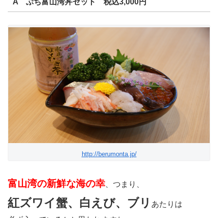
A ぷち富山湾丼セット 税込3,000円
http://berumonta.jp/
富山湾の新鮮な海の幸
、つまり、
紅ズワイ蟹、白えび、ブリ
あたりは