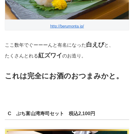
http://berumonta.jp/
白えび
ここ数年でぐーーーんと有名になった
と、
紅ズワイ
たくさんとれる
のお造り。
これは完全にお酒のおつまみかと。
C ぷち富山湾寿司セット 税込2,100円