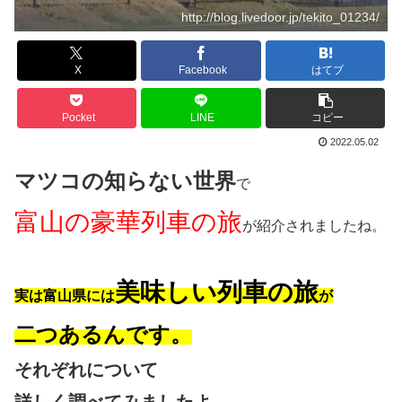
http://blog.livedoor.jp/tekito_01234/
X
Facebook
はてブ
Pocket
LINE
コピー
2022.05.02
マツコの知らない世界
で
富山の豪華列車の旅
が紹介されましたね。
美味しい列車の旅
実は富山県には
が
二つあるんです。
それぞれについて