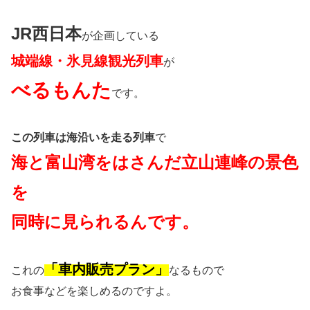
JR西日本
が企画している
城端線・氷見線観光列車
が
べるもんた
です。
この列車は海沿いを走る列車
で
海と富山湾をはさんだ立山連峰の景色
を
同時に見られるんです。
「車内販売プラン」
これの
なるもので
お食事などを楽しめるのですよ。