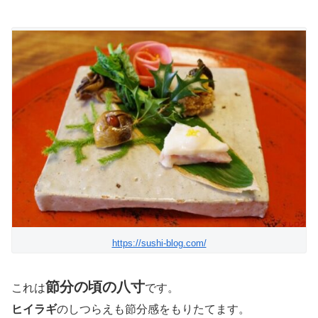
https://sushi-blog.com/
節分の頃の八寸
これは
です。
ヒイラギ
のしつらえも節分感をもりたてます。