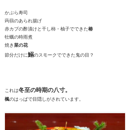
かぶら寿司
蒟蒻のあられ揚げ
赤カブの酢漬けと干し柿・柚子でできた
椿
牡蠣の時雨煮
焼き
菜の花
鰯
節分だけに
のスモークでできた鬼の目？
冬至の時期の八寸。
これは
楓
のはっぱで目隠しがされています。