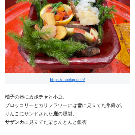
https://tabelog.com/
柚子
の器に
カボチャ
と小豆、
ブロッコリーとカリフラワーには
雪
に見立てた氷餅が。
りんごにサンドされた
鹿
の燻製、
サザンカ
に見立てた栗きんとんと銀杏