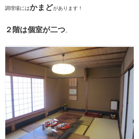
かまど
調理場には
があります！
２階は個室が二つ
。