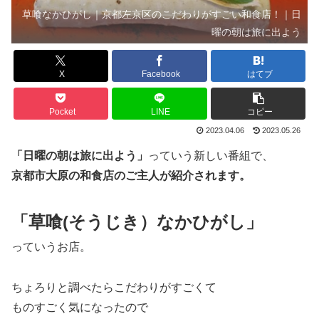
草喰なかひがし｜京都左京区のこだわりがすごい和食店！｜日
曜の朝は旅に出よう
X
Facebook
はてブ
Pocket
LINE
コピー
2023.04.06
2023.05.26
「日曜の朝は旅に出よう」
っていう新しい番組で、
京都市大原の和食店のご主人が紹介されます。
「草喰(そうじき）なかひがし」
っていうお店。
ちょろりと調べたらこだわりがすごくて
ものすごく気になったので