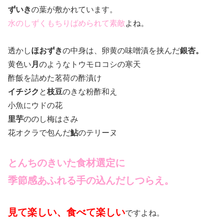
ずいき
の葉が敷かれています。
水のしずくもちりばめられて素敵
よね。
透かし
ほおずき
の中身は、卵黄の味噌漬を挟んだ
銀杏。
黄色い
月
のようなトウモロコシの寒天
酢飯を詰めた茗荷の酢漬け
イチジク
と
枝豆
のきな粉酢和え
小魚にウドの花
里芋
ののし梅はさみ
花オクラで包んだ
鮎
のテリーヌ
とんちのきいた食材選定に
季節感あふれる手の込んだしつらえ。
見て楽しい、食べて楽しい
ですよね。