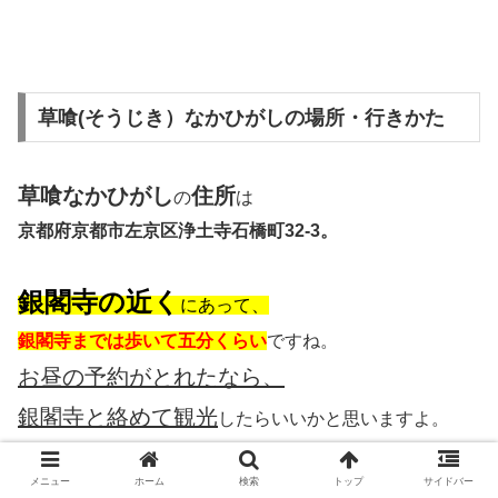
草喰(そうじき）なかひがしの場所・行きかた
草喰なかひがし
住所
の
は
京都府京都市左京区浄土寺石橋町32-3。
銀閣寺の近く
にあって、
銀閣寺までは歩いて五分くらい
ですね。
お昼の予約がとれたなら、
銀閣寺と絡めて観光
したらいいかと思いますよ。
メニュー
ホーム
検索
トップ
サイドバー
京都駅からはタクシーだと