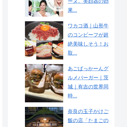
ーヌ。美顔器の効
果...
ワカコ酒｜山形牛
のコンビーフが超
絶美味しそう！お
取...
あごぱっかーんグ
ルメバーガー｜茨
城｜有吉の世界同
時...
奈良の玉子かけご
飯の店「たまごの