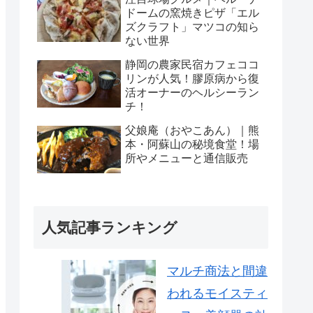
ドームの窯焼きピザ「エル
ズクラフト」マツコの知ら
ない世界
静岡の農家民宿カフェココ
リンが人気！膠原病から復
活オーナーのヘルシーラン
チ！
父娘庵（おやこあん）｜熊
本・阿蘇山の秘境食堂！場
所やメニューと通信販売
人気記事ランキング
マルチ商法と間違
われるモイスティ