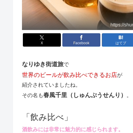
https://shu
X
Facebook
はてブ
なりゆき街道旅
で
世界のビールが飲み比べできるお店
が
紹介されていましたね。
春風千里（しゅんぷうせんり）
その名も
。
「飲み比べ」
酒飲みには非常に魅力的に感じられます。