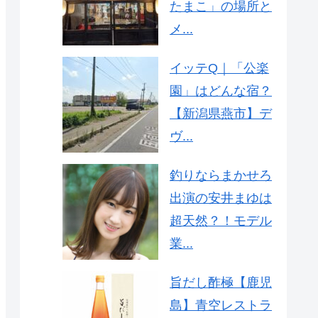
たまこ」の場所と
メ...
イッテQ｜「公楽
園」はどんな宿？
【新潟県燕市】デ
ヴ...
釣りならまかせろ
出演の安井まゆは
超天然？！モデル
業...
旨だし酢極【鹿児
島】青空レストラ