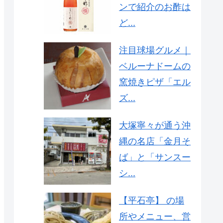
ンで紹介のお酢は
ど...
注目球場グルメ｜
ベルーナドームの
窯焼きピザ「エル
ズ...
大塚寧々が通う沖
縄の名店「金月そ
ば」と「サンスー
シ...
【平石亭】 の場
所やメニュー、営