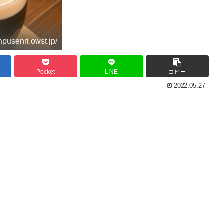
npusenri.owst.jp/
Pocket
LINE
コピー
2022.05.27