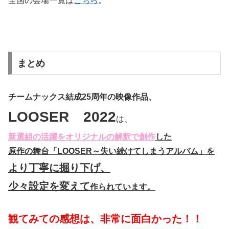
全国の会場一覧は
こちら
。
まとめ
チームナックス結成25周年の映像作品、
LOOSER 2022
は、
新選組の活躍をオリジナルの解釈で創作
した
原作の舞台「LOOSER～失い続けてしまうアルバム」を
より丁寧に掘り下げ、
少々設定を変えて
作られています。
観てみての感想は、非常に面白かった！！