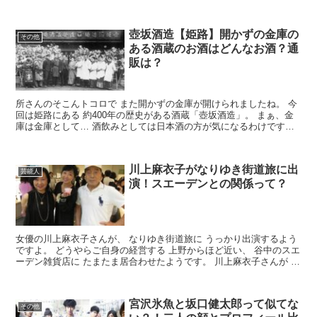
「茶の間」。 どうやって利用するのか、利用方法や 価格...
壺坂酒造【姫路】開かずの金庫の
その他
ある酒蔵のお酒はどんなお酒？通
販は？
所さんのそこんトコロで また開かずの金庫が開けられましたね。 今
回は姫路にある 約400年の歴史がある酒蔵「壺坂酒造」。 まぁ、金
庫は金庫として… 酒飲みとしては日本酒の方が気になるわけです。
壺坂酒造とはどんな酒蔵で、どんなお酒を造ってい...
川上麻衣子がなりゆき街道旅に出
芸能人
演！スエーデンとの関係って？
女優の川上麻衣子さんが、 なりゆき街道旅に うっかり出演するよう
ですよ。 どうやらご自身の経営する 上野からほど近い、 谷中のスエ
ーデン雑貨店に たまたま居合わせたようです。 川上麻衣子さんが ス
エーデン雑貨店のオーナーを 務めているとは知...
宮沢氷魚と坂口健太郎って似てな
その他