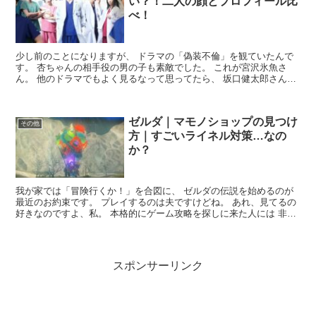
い？！二人の顔とプロフィール比
べ！
少し前のことになりますが、 ドラマの「偽装不倫」を観ていたんで
す。 杏ちゃんの相手役の男の子も素敵でした。 これが宮沢氷魚さ
ん。 他のドラマでもよく見るなって思ってたら、 坂口健太郎さんじ
ゃないですか。 ・・・おやぁ・・・？ 同じ人かと思っ...
ゼルダ｜マモノショップの見つけ
その他
方｜すごいライネル対策…なの
か？
我が家では「冒険行くか！」を合図に、 ゼルダの伝説を始めるのが
最近のお約束です。 プレイするのは夫ですけどね。 あれ、見てるの
好きなのですよ、私。 本格的にゲーム攻略を探しに来た人には 非常
に申し訳ないのですが、 攻略と言えば攻略なんだけど...
スポンサーリンク