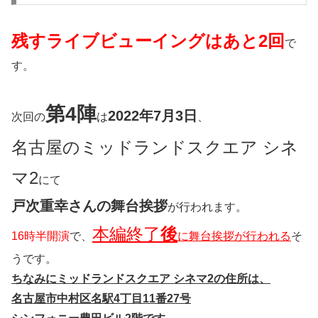
残すライブビューイングはあと2回
で
す。
第4陣
2022年7月3日
次回の
は
、
名古屋のミッドランドスクエア シネ
マ2
にて
戸次重幸さんの舞台挨拶
が行われます。
本編終了
後
16時半開演
で、
に舞台挨拶が行われる
そ
うです。
ちなみにミッドランドスクエア シネマ2の住所は、
名古屋市中村区名駅4丁目11番27号