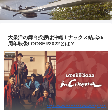
ぼんじょるの！！
大泉洋の舞台挨拶は沖縄！ナックス結成25
周年映像LOOSER2022とは？
その他
https://www.teamnacs.com/stage.php