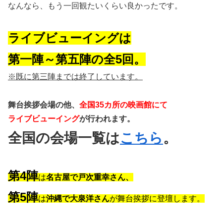
なんなら、もう一回観たいくらい良かったです。
ライブビューイングは
第一陣～第五陣の全5回。
※既に第三陣までは終了しています。
舞台挨拶会場の他、
全国35カ所の映画館にて
ライブビューイング
が行われます。
全国の会場一覧は
こちら
。
第4陣
は
名古屋で戸次重幸さん、
第5陣
は
沖縄で大泉洋さん
が舞台挨拶に登壇します。