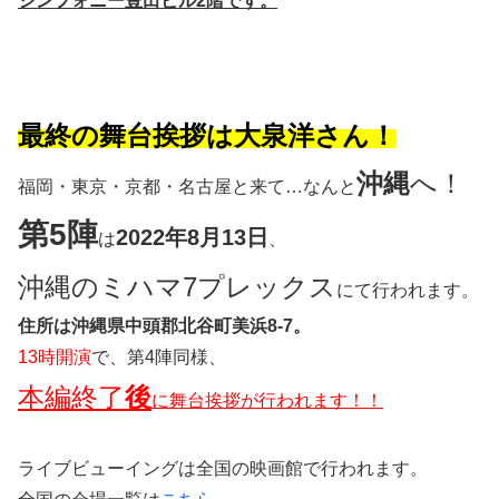
シンフォニー豊田ビル2階です。
最終の舞台挨拶は大泉洋さん！
沖縄
へ！
福岡・東京・京都・名古屋と来て…なんと
第5陣
2022年8月13日
は
、
沖縄のミハマ7プレックス
にて行われます。
住所は沖縄県中頭郡北谷町美浜8-7。
13時開演
で、第4陣同様、
本編終了
後
に舞台挨拶が行われます！！
ライブビューイングは全国の映画館で行われます。