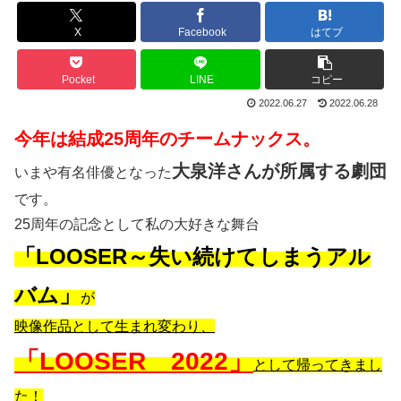
X
Facebook
はてブ
Pocket
LINE
コピー
2022.06.27
2022.06.28
今年は結成25周年のチームナックス。
大泉洋さんが所属する劇団
いまや有名俳優となった
です。
25周年の記念として私の大好きな舞台
「LOOSER～失い続けてしまうアル
バム」
が
映像作品として生まれ変わり、
「LOOSER 2022」
として帰ってきまし
た！