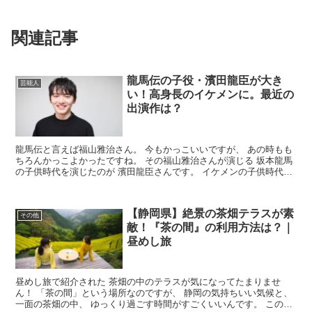
関連記事
龍馬伝の子役・濱田龍臣が大き
芸能人
い！高身長のイケメンに。最近の
出演作は？
龍馬伝と言えば福山雅治さん。 今もかっこいいですが、 あの時もも
ちろんかっこよかったですね。 その福山雅治さんが演じる 坂本龍馬
の子供時代を演じたのが 濱田龍臣さんです。 イケメンの子供時代を
演じるわけですから、 子役時代の濱田龍臣さんもイ...
【静岡県】絶景の茶畑テラスが素
その他
敵！『茶の間』の利用方法は？｜
昼めし旅
昼めし旅で紹介された 茶畑の中のテラスが気になってたまりませ
ん！ 「茶の間」という場所なのですが、 静岡の気持ちいい気候と、
一面の茶畑の中、 ゆっくり過ごす時間がすごくいいんです。 この